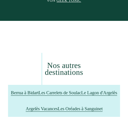
VON
GEEK TONIC
Nos autres
destinations
Berrua à Bidart
Les Carrelets de Soulac
Le Lagon d'Argelès
Argelès Vacances
Les Oréades à Sanguinet