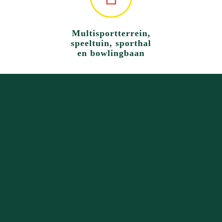
Multisportterrein,
speeltuin, sporthal
en bowlingbaan