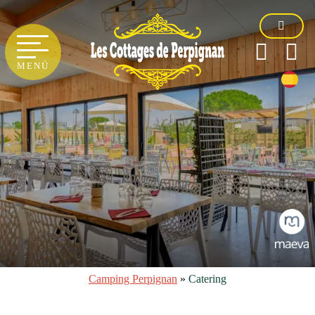
MENÚ
Camping Perpignan
»
Catering