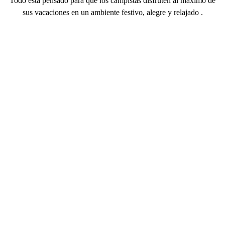
Todo está pensado para que los campistas disfruten al máximo de
sus vacaciones en un
ambiente festivo, alegre y relajado
.