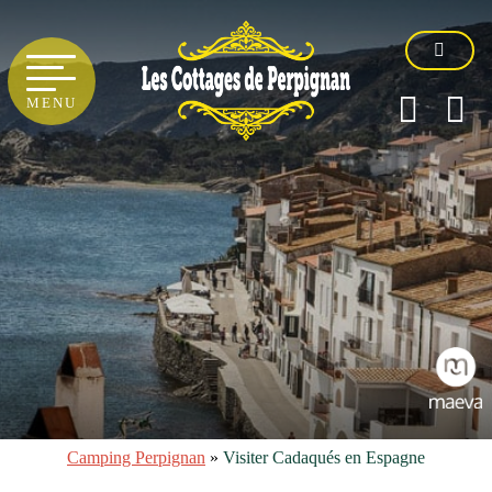
MENU
Camping Perpignan
»
Visiter Cadaqués en Espagne