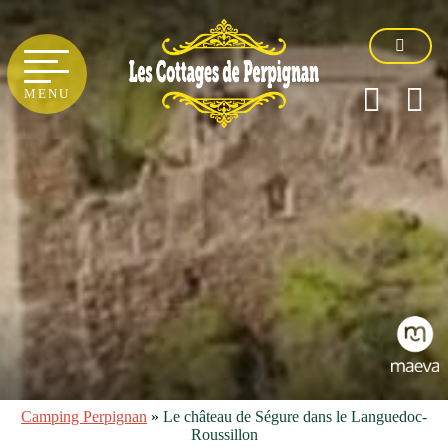
MENU
Camping Perpignan
»
Le château de Ségure dans le Languedoc-
Roussillon