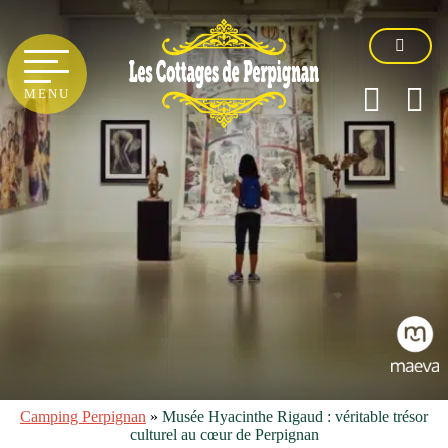
MENU
Camping Perpignan
»
Musée Hyacinthe Rigaud : véritable trésor
culturel au cœur de Perpignan