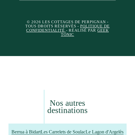
© 2026 LES COTTAGES DE PERPIGNAN
-
TOUS DROITS RÉSERVÉS -
POLITIQUE DE
CONFIDENTIALITÉ
- RÉALISÉ PAR
GEEK
TONIC
Nos autres
destinations
Berrua à Bidart
Les Carrelets de Soulac
Le Lagon d'Argelès