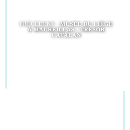
PRÉCÉDENT :
MUSÉE DU LIÈGE
À MAUREILLAS : TRÉSOR
CATALAN