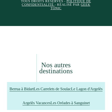
TOUS DROITS RÉSERVÉS -
POLITIQUE DE
CONFIDENTIALITÉ
- RÉALISÉ PAR
GEEK
TONIC
Nos autres
destinations
Berrua à Bidart
Les Carrelets de Soulac
Le Lagon d'Argelès
Argelès Vacances
Les Oréades à Sanguinet