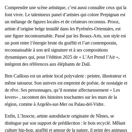
Comprendre une scène artistique, c’est aussi connaître ceux qui la
font vivre. Le talentueux panel d’artistes qui colore Perpignan est
un mélange de figures locales et de créateurs reconnus.
Prooz
,
artiste d’origine belge installé dans les Pyrénées-Orientales, est
une figure incontournable. Passé par les Beaux-Arts, son style est
un pont entre l’énergie brute du graffiti et l’art contemporain,
reconnaissable à son œil signature et à ses compositions
dynamiques qui, pour l’édition 2025 de « L’Art Prend l’Air »,
intègrent des
références aux éléphants de Dalí
.
Ben Caillous
est un artiste local polyvalent : peintre, illustrateur et
même tatoueur. Son univers est empreint de poésie, de nostalgie et
de rêve. Ses personnages, qu’il nomme affectueusement «
Les
lovers
« , racontent des histoires touchantes sur les murs de la
région, comme à Argelès-sur-Mer ou Palau-del-Vidre.
Enfin,
L’Insecte
, artiste autodidacte originaire de Nîmes, se
distingue par son support de prédilection : le
bois recyclé
. Mêlant
culture hip-hop, graffiti et amour de la nature, il peint des animaux