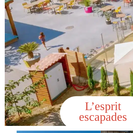
L’esprit
escapades