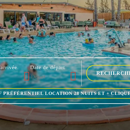
'arrivée
Date de départ
F PRÉFÉRENTIEL LOCATION 28 NUITS ET + CLIQUE