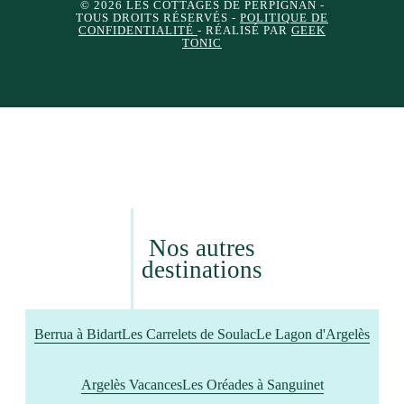
© 2026 LES COTTAGES DE PERPIGNAN
-
TOUS DROITS RÉSERVÉS -
POLITIQUE DE
CONFIDENTIALITÉ
- RÉALISÉ PAR
GEEK
TONIC
Nos autres
destinations
Berrua à Bidart
Les Carrelets de Soulac
Le Lagon d'Argelès
Argelès Vacances
Les Oréades à Sanguinet