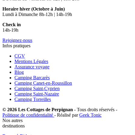
Horaire hiver (Octobre à Juin)
Lundi à Dimanche 8h-12h | 14h-19h
Check in
14h-19h
Rejoignez-nous
Infos pratiques
CGV
Mentions Légales
Assurance voyage
Blog
Camping Barcarès
Camping Canet-en-Roussillon
Camping Saint-Cyprien
Camping Saint-Nazaire
Camping Torreilles
© 2026 Les Cottages de Perpignan
- Tous droits réservés -
Politique de confidentialité
- Réalisé par
Geek Tonic
Nos autres
destinations