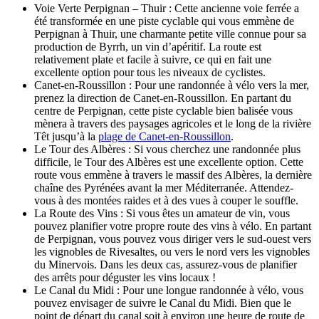
Voie Verte Perpignan – Thuir : Cette ancienne voie ferrée a
été transformée en une piste cyclable qui vous emmène de
Perpignan à Thuir, une charmante petite ville connue pour sa
production de Byrrh, un vin d’apéritif. La route est
relativement plate et facile à suivre, ce qui en fait une
excellente option pour tous les niveaux de cyclistes.
Canet-en-Roussillon : Pour une randonnée à vélo vers la mer,
prenez la direction de Canet-en-Roussillon. En partant du
centre de Perpignan, cette piste cyclable bien balisée vous
mènera à travers des paysages agricoles et le long de la rivière
Têt jusqu’à la
plage de Canet-en-Roussillon
.
Le Tour des Albères : Si vous cherchez une randonnée plus
difficile, le Tour des Albères est une excellente option. Cette
route vous emmène à travers le massif des Albères, la dernière
chaîne des Pyrénées avant la mer Méditerranée. Attendez-
vous à des montées raides et à des vues à couper le souffle.
La Route des Vins : Si vous êtes un amateur de vin, vous
pouvez planifier votre propre route des vins à vélo. En partant
de Perpignan, vous pouvez vous diriger vers le sud-ouest vers
les vignobles de Rivesaltes, ou vers le nord vers les vignobles
du Minervois. Dans les deux cas, assurez-vous de planifier
des arrêts pour déguster les vins locaux !
Le Canal du Midi : Pour une longue randonnée à vélo, vous
pouvez envisager de suivre le Canal du Midi. Bien que le
point de départ du canal soit à environ une heure de route de