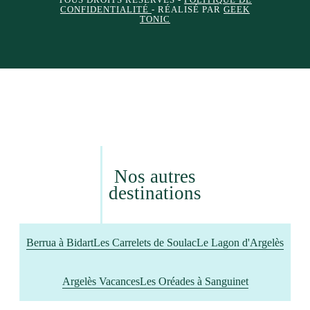
TOUS DROITS RÉSERVÉS -
POLITIQUE DE
CONFIDENTIALITÉ
- RÉALISÉ PAR
GEEK
TONIC
Nos autres
destinations
Berrua à Bidart
Les Carrelets de Soulac
Le Lagon d'Argelès
Argelès Vacances
Les Oréades à Sanguinet