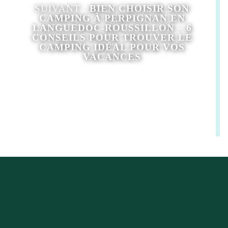
SUIVANT :
BIEN CHOISIR SON
CAMPING À PERPIGNAN EN
LANGUEDOC-ROUSSILLON – 6
CONSEILS POUR TROUVER LE
CAMPING IDÉAL POUR VOS
VACANCES